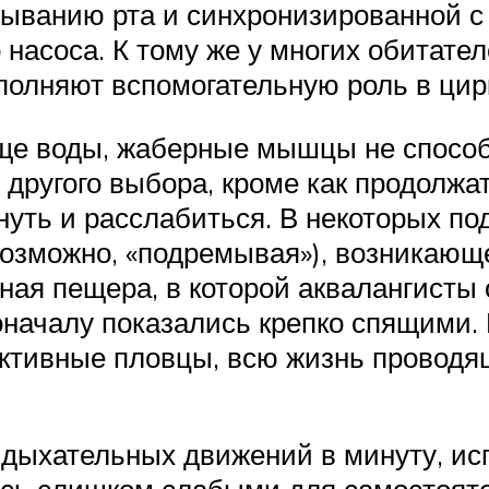
ыванию рта и синхронизированной с 
насоса. К тому же у многих обитате
выполняют вспомогательную роль в ци
олще воды, жаберные мышцы не спосо
т другого выбора, кроме как продолжа
хнуть и расслабиться. В некоторых 
 возможно, «подремывая»), возникающ
ная пещера, в которой аквалангисты
оначалу показались крепко спящими.
ктивные пловцы, всю жизнь проводящ
 дыхательных движений в минуту, ис