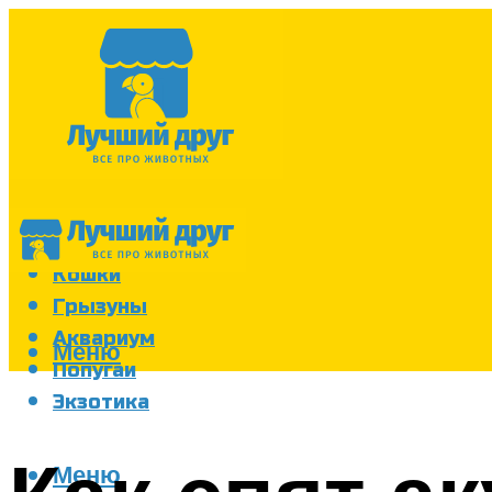
Собаки
Кошки
Грызуны
Аквариум
Меню
Попугаи
Экзотика
Меню