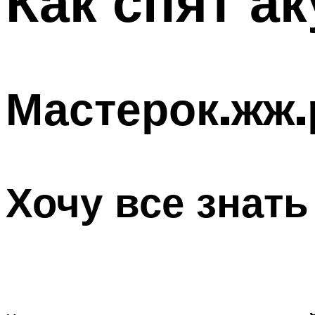
Как спят а
Мастерок.жж
Хочу все знать