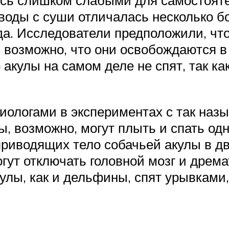
сь слишком слабыми для самостоятел
 воды с суши отличалась несколько б
 Исследователи предположили, что 
, возможно, что они освобождаются в
 акулы на самом деле не спят, так ка
иологами в экспериментах с так наз
лы, возможно, могут плыть и спать о
риводящих тело собачьей акулы в дв
огут отключать головной мозг и дрема
улы, как и дельфины, спят урывками,