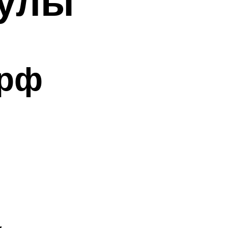
кулы
.рф