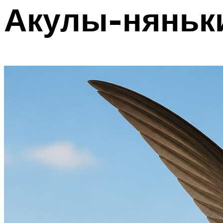
Акулы-няньк