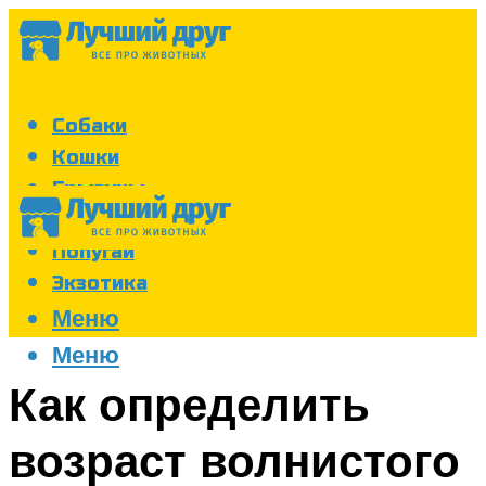
Собаки
Кошки
Грызуны
Аквариум
Попугаи
Экзотика
Меню
Меню
Как определить
возраст волнистого