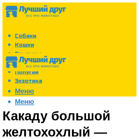
Собаки
Кошки
Грызуны
Аквариум
Попугаи
Экзотика
Меню
Меню
Какаду большой
желтохохлый —