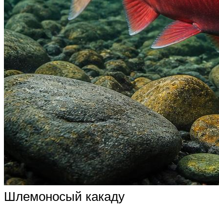
Шлемоносый какаду