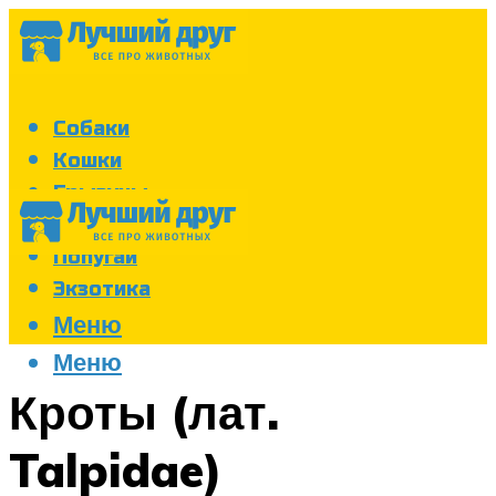
Собаки
Кошки
Грызуны
Аквариум
Попугаи
Экзотика
Меню
Меню
Кроты (лат.
Talpidae)