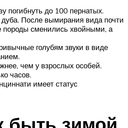
зу погибнуть до 100 пернатых.
 дуба. После вымирания вида почти
е породы сменились хвойными, а
ривычные голубям звуки в виде
анием.
жнее, чем у взрослых особей.
ко часов.
нциннати имеет статус
ак быть зимой