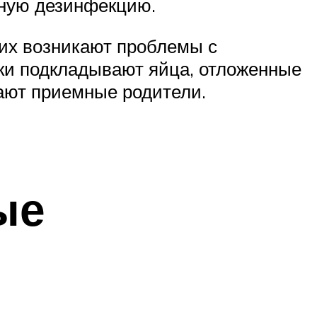
рную дезинфекцию.
них возникают проблемы с
ки подкладывают яйца, отложенные
вают приемные родители.
ые