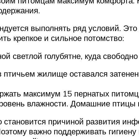
воим питомцам максимум комфорта. Н
одержания.
дуется выполнять ряд условий. Это
ть крепкое и сильное потомство:
ой светлой голубятне, куда свободн
в птичьем жилище оставался затенен
ержать максимум 15 пернатых питомц
уровень влажности. Домашние птицы 
то становится причиной развития инф
Поэтому важно поддерживать гигиену 