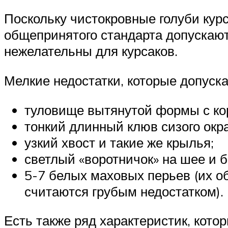
Поскольку чистокровные голуби кур
общепринятого стандарта допускаютс
нежелательны для курсаков.
Мелкие недостатки, которые допуска
туловище вытянутой формы с ко
тонкий длинный клюв сизого окра
узкий хвост и такие же крылья;
светлый «воротничок» на шее и б
5-7 белых маховых перьев (их о
считаются грубым недостатком).
Есть также ряд характеристик, кото