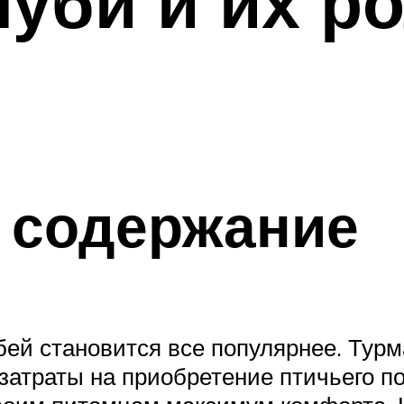
луби и их р
 содержание
бей становится все популярнее. Тур
атраты на приобретение птичьего по