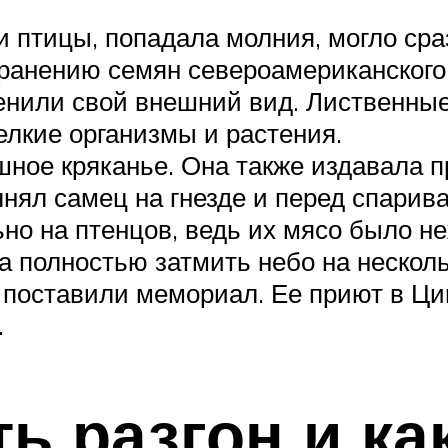
и птицы, попадала молния, могло сра
ранению семян североамериканского
енили свой внешний вид. Лиственны
елкие организмы и растения.
ное кряканье. Она также издавала п
нял самец на гнезде и перед спарив
о на птенцов, ведь их мясо было не
а полностью затмить небо на несколь
поставили мемориал. Ее приют в Ци
.
ть разгон и к