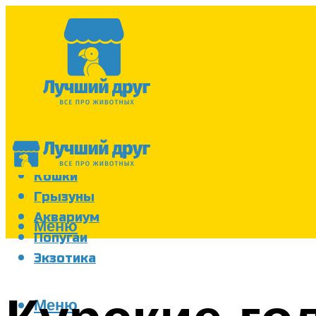
Собаки
Кошки
Грызуны
Аквариум
Меню
Попугаи
Экзотика
Меню