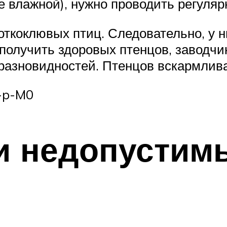
е влажной), нужно проводить регуля
откоклювых птиц. Следовательно, у 
получить здоровых птенцов, заводчи
х разновидностей. Птенцов вскармли
s-p-M0
и недопустим