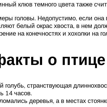
линный клюв темного цвета также счи
еры головы. Недопустимо, если она
ляют белый окрас хвоста, в нем долж
ение на конечностях и хохолки на го
факты о птице
ий голубь, странствующая длиннохвос
ь 14 часов.
ломались деревья, а в местах стоян