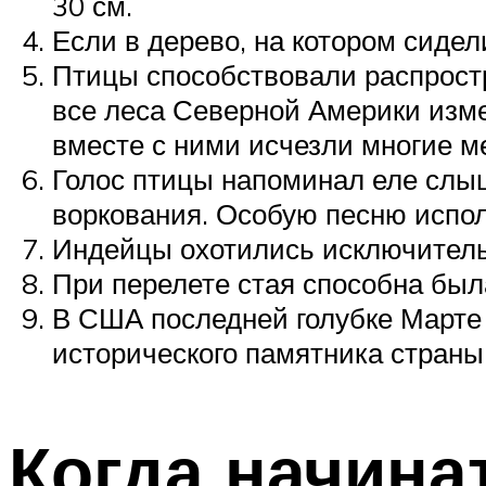
30 см.
Если в дерево, на котором сидел
Птицы способствовали распрост
все леса Северной Америки изм
вместе с ними исчезли многие м
Голос птицы напоминал еле слыш
воркования. Особую песню испол
Индейцы охотились исключительн
При перелете стая способна был
В США последней голубке Марте 
исторического памятника страны
Когда начина