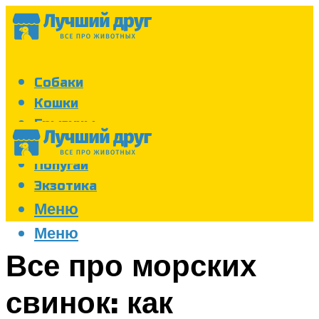
Собаки
Кошки
Грызуны
Аквариум
Попугаи
Экзотика
Меню
Меню
Все про морских
свинок: как