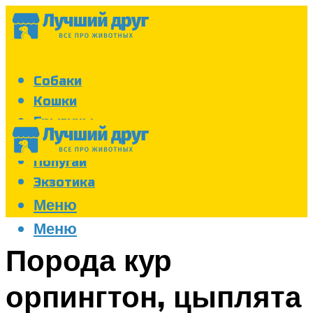
Собаки
Кошки
Грызуны
Аквариум
Попугаи
Экзотика
Меню
Меню
Порода кур
орпингтон, цыплята