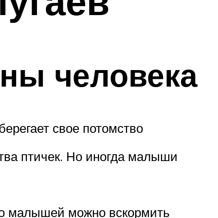
пугаев
оны человека
берегает свое потомство
тва птичек. Но иногда малыши
 то малышей можно вскормить