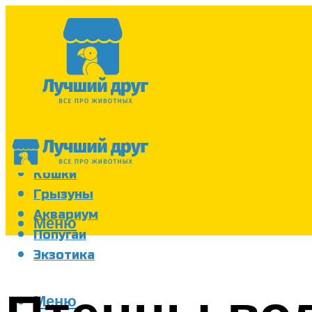
Собаки
Кошки
Грызуны
Аквариум
Меню
Попугаи
Экзотика
Меню