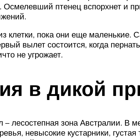
. Осмелевший птенец вспорхнет и при
ижений.
из клетки, пока они еще маленькие. 
ервый вылет состоится, когда пернаты
что не угрожает.
ия в дикой п
л – лесостепная зона Австралии. В м
евья, невысокие кустарники, густая