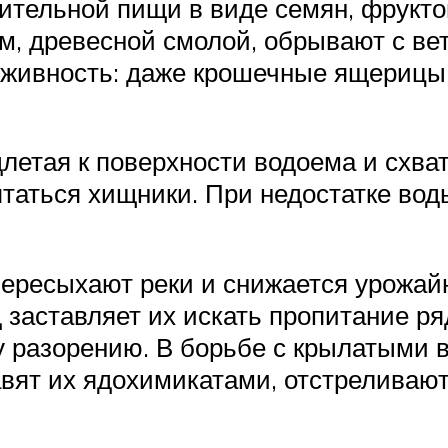
ительной пищи в виде семян, фруктов
ом, древесной смолой, обрывают с ве
ю живность: даже крошечные ящерицы
длетая к поверхности водоема и схва
рятаться хищники. При недостатке во
пересыхают реки и снижается урожай
 заставляет их искать пропитание р
 разорению. В борьбе с крылатыми 
авят их ядохимикатами, отстреливают