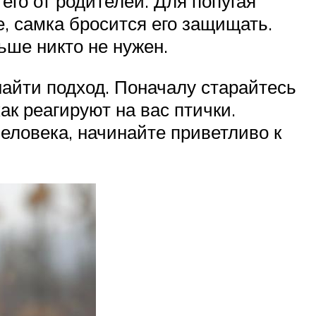
его от родителей. Для попугая
, самка бросится его защищать.
ьше никто не нужен.
найти подход. Поначалу старайтесь
ак реагируют на вас птички.
человека, начинайте приветливо к