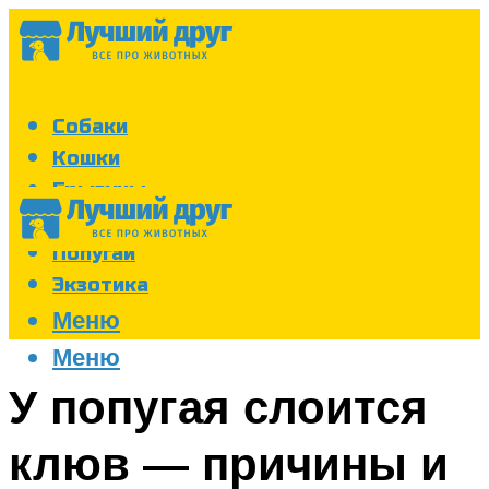
Собаки
Кошки
Грызуны
Аквариум
Попугаи
Экзотика
Меню
Меню
У попугая слоится
клюв — причины и