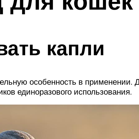
 для кошек
вать капли
ельную особенность в применении. Д
ков единоразового использования.