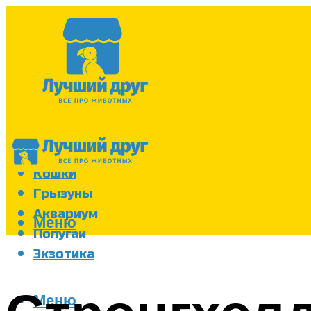
Собаки
Кошки
Грызуны
Аквариум
Меню
Попугаи
Экзотика
Меню