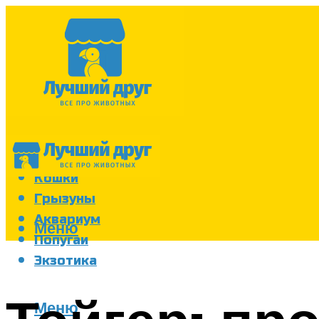
Собаки
Кошки
Грызуны
Аквариум
Меню
Попугаи
Экзотика
Меню