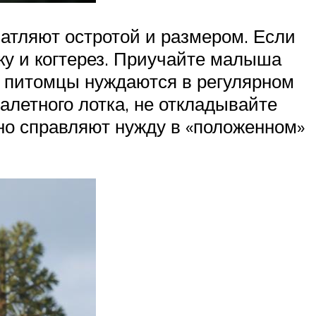
ечатляют остротой и размером. Если
ку и когтерез. Приучайте малыша
е питомцы нуждаются в регулярном
алетного лотка, не откладывайте
шно справляют нужду в «положенном»