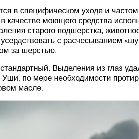
ется в специфическом уходе и частом
, в качестве моющего средства испо
даления старого подшерстка, животн
т усердствовать с расчесыванием «шу
ом за шерстью.
 стандартный. Выделения из глаз уд
. Уши, по мере необходимости проти
овом масле.