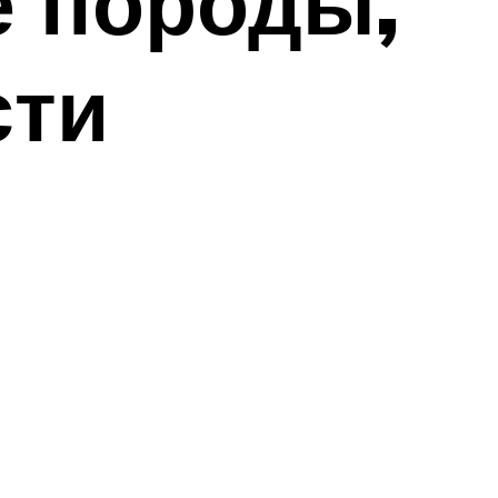
е породы,
сти