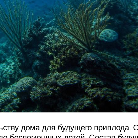
ьству дома для будущего приплода. С
до беспомощных детей. Состав буду