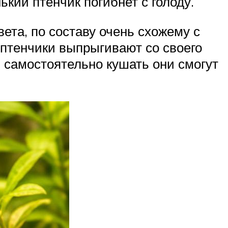
ький птенчик погибнет с голоду.
ета, по составу очень схожему с
 птенчики выпрыгивают со своего
, самостоятельно кушать они смогут