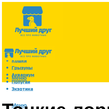
Собаки
Кошки
Грызуны
Аквариум
Меню
Попугаи
Экзотика
Меню