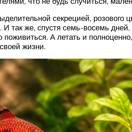
телями, что не будь случиться, мален
делительной секрецией, розового цв
 И так же, спустя семь-восемь дней,
о поживиться. А летать и полноценно
 своей жизни.