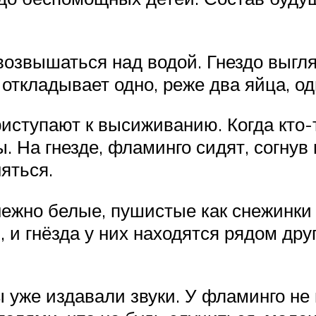
озвышаться над водой. Гнездо выгля
откладывает одно, реже два яйца, од
иступают к высиживанию. Когда кто-то
 На гнезде, фламинго сидят, согнув 
яться.
жно белые, пушистые как снежинки д
и гнёзда у них находятся рядом друг
ы уже издавали звуки. У фламинго не 