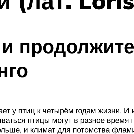
 (лат. Loris
 и продолжит
нго
ет у птиц к четырём годам жизни. И
иваться птицы могут в разное время 
ольше, и климат для потомства флам