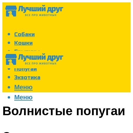
Собаки
Кошки
Грызуны
Аквариум
Попугаи
Экзотика
Меню
Меню
Волнистые попугаи