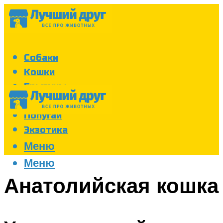
Собаки
Кошки
Грызуны
Аквариум
Попугаи
Экзотика
Меню
Меню
Анатолийская кошка