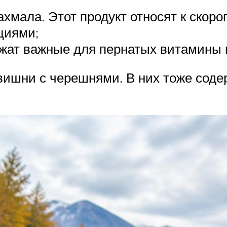
ахмала. Этот продукт относят к скор
циями;
ржат важные для пернатых витамины 
вишни с черешнями. В них тоже соде