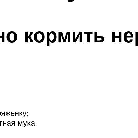
о кормить не
яженку;
тная мука.