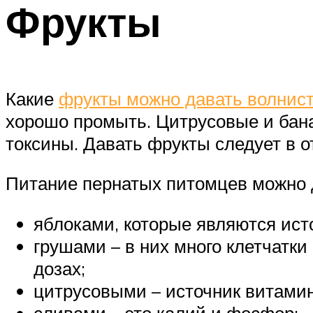
Фрукты
Какие
фрукты можно давать волнис
хорошо промыть. Цитрусовые и банан
токсины. Давать фрукты следует в 
Питание пернатых питомцев можно 
яблоками, которые являются ист
грушами – в них много клетчатки
дозах;
цитрусовыми – источник витамин
сливами – это калий и фосфор;