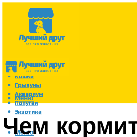
Собаки
Кошки
Грызуны
Аквариум
Меню
Попугаи
Экзотика
Чем кормит
Меню