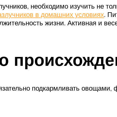
лучников, необходимо изучить не то
азлучников в домашних условиях
. П
лжительность жизни. Активная и вес
го происхожде
язательно подкармливать овощами, ф