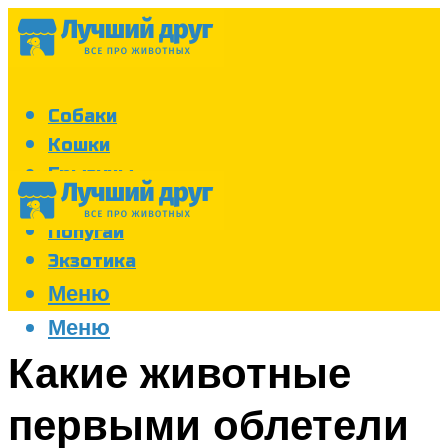
Собаки
Кошки
Грызуны
Аквариум
Попугаи
Экзотика
Меню
Меню
Какие животные
первыми облетели