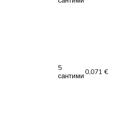
сантими
5
0,071 €
сантими