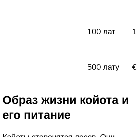
100 лат
1
500 лату
€
Образ жизни койота и
его питание
Койоты сторонятся лесов. Они