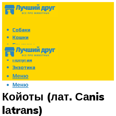
Собаки
Кошки
Грызуны
Аквариум
Попугаи
Экзотика
Меню
Меню
Койоты (лат. Саnis
lаtrаns)