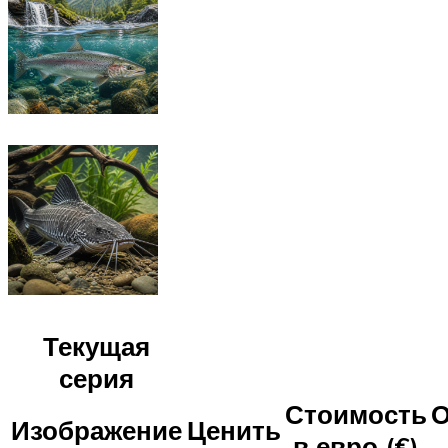
Текущая
серия
Стоимость
О
Изображение
Ценить
в евро (€)