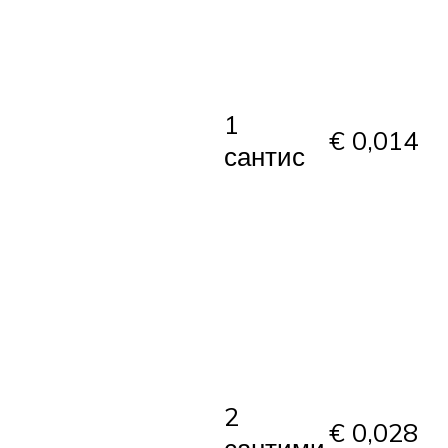
1
€ 0,014
сантис
2
€ 0,028