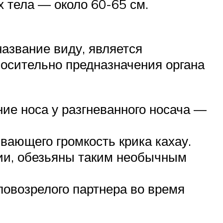
х тела — около 60-65 см.
азвание виду, является
носительно предназначения органа
ние носа у разгневанного носача —
ивающего громкость крика кахау.
рии, обезьяны таким необычным
ловозрелого партнера во время