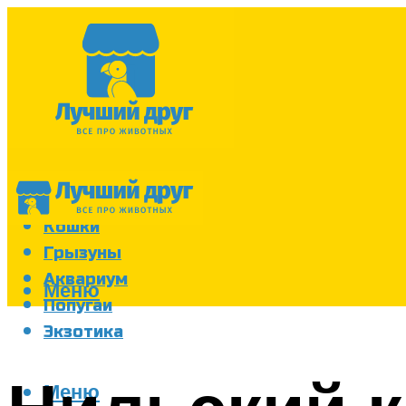
Собаки
Кошки
Грызуны
Аквариум
Меню
Попугаи
Экзотика
Меню