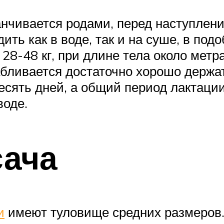
чивается родами, перед наступление
ь как в воде, так и на суше, в подо
28-48 кг, при длине тела около метр
бливается достаточно хорошо держать
сять дней, а общий период лактации
воде.
сача
и
имеют туловище средних размеров. 