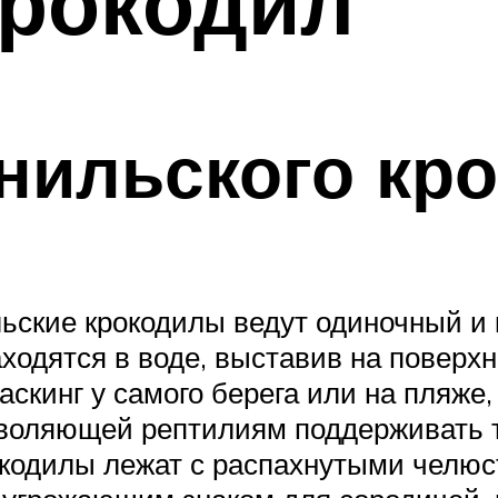
крокодил
нильского кр
ильские крокодилы ведут одиночный 
ходятся в воде, выставив на поверхно
скинг у самого берега или на пляже,
зволяющей рептилиям поддерживать т
окодилы лежат с распахнутыми челюс