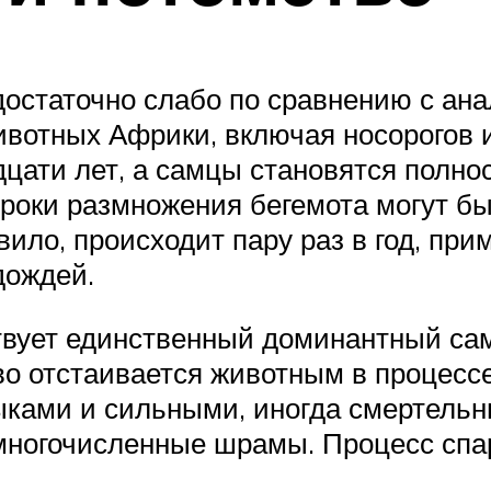
остаточно слабо по сравнению с ана
вотных Африки, включая носорогов и
адцати лет, а самцы становятся полн
роки размножения бегемота могут б
вило, происходит пару раз в год, при
дождей.
ствует единственный доминантный са
о отстаивается животным в процессе
ыками и сильными, иногда смертельн
 многочисленные шрамы. Процесс спа