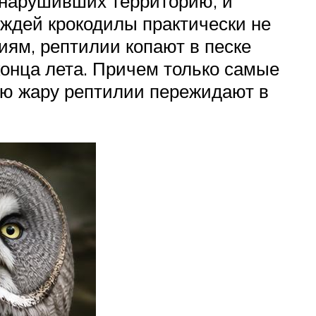
 нарушивших территорию, и
ождей крокодилы практически не
иям, рептилии копают в песке
конца лета. Причем только самые
ную жару рептилии пережидают в