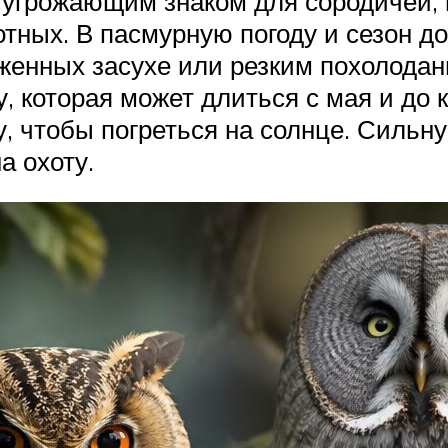
я угрожающим знаком для сородичей,
отных. В пасмурную погоду и сезон д
рженных засухе или резким похолодан
, которая может длиться с мая и до 
у, чтобы погреться на солнце. Силь
а охоту.