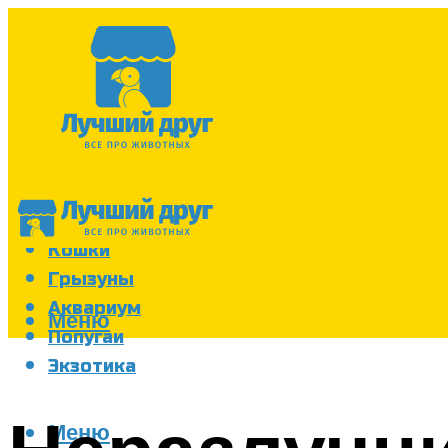
Собаки
Кошки
Грызуны
Аквариум
Меню
Попугаи
Экзотика
Меню