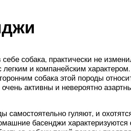
нджи
 себе собака, практически не измени
с легким и компанейским характером
сторонним собака этой породы относи
очень активны и невероятно азартны
ы самостоятельно гуляют, и охотятся
домашние басенджи характеризуются 