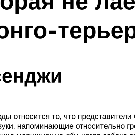
орая не лае
онго-терье
сенджи
ды относится то, что представители 
уки, напоминающие относительно гр