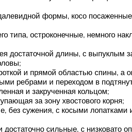
далевидной формы, косо посаженные
го типа, остроконечные, немного на
шея достаточной длины, с выпуклым 
оловы;
ороткой и прямой областью спины, а 
лыми ребрами и переходом в подтяну
ленная и закрученная кольцом;
упающая за зону хвостового корня;
е, без сужения, с косыми лопатками
и достаточно сильные, с низковато