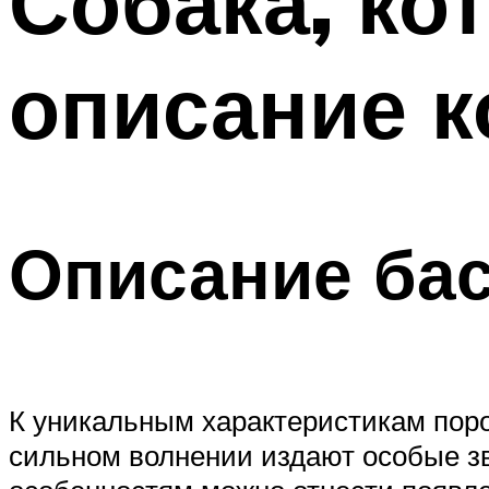
Собака, кот
описание к
Описание ба
К уникальным характеристикам поро
сильном волнении издают особые зв