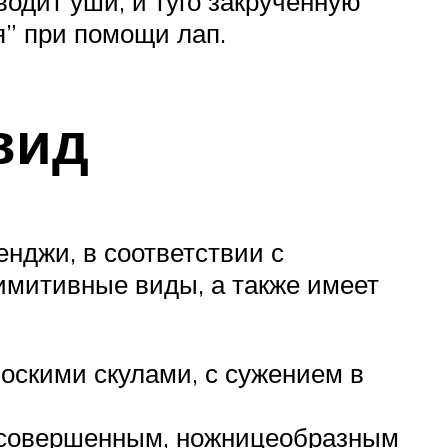
водит уши, и туго закрученную
я” при помощи лап.
вид
нджи, в соответствии с
имитивные виды, а также имеет
лоскими скулами, с сужением в
 совершенным, ножницеобразным