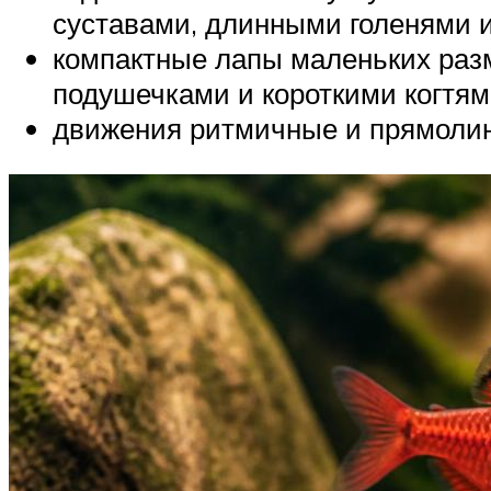
суставами, длинными голенями 
компактные лапы маленьких разм
подушечками и короткими когтям
движения ритмичные и прямолин