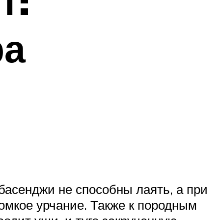
т:
ра
басенджи не способны лаять, а при
омкое урчание. Также к породным