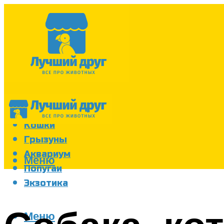
Собаки
Кошки
Грызуны
Аквариум
Меню
Попугаи
Экзотика
Меню