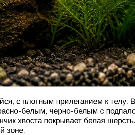
я, с плотным прилеганием к телу. В
расно-белым, черно-белым с подпало
кончик хвоста покрывает белая шерст
й зоне.