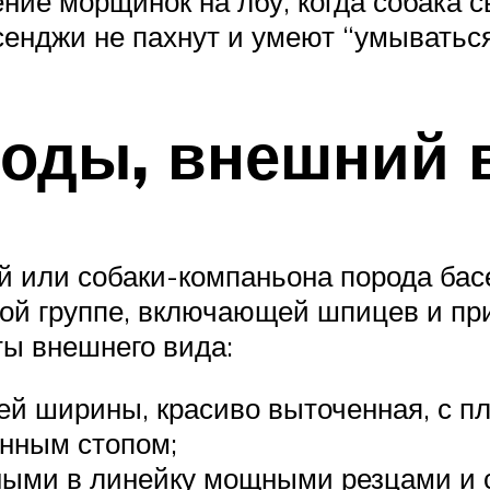
ие морщинок на лбу, когда собака с
сенджи не пахнут и умеют “умыватьс
оды, внешний 
й или собаки-компаньона порода басе
той группе, включающей шпицев и пр
ы внешнего вида:
ей ширины, красиво выточенная, с п
енным стопом;
нными в линейку мощными резцами и