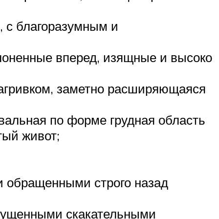
, с благоразумным и
клоненные вперед, изящные и высоко
загривком, заметно расширяющаяся
овальная по форме грудная область
тый живот;
 и обращенными строго назад
 опущенными скакательными