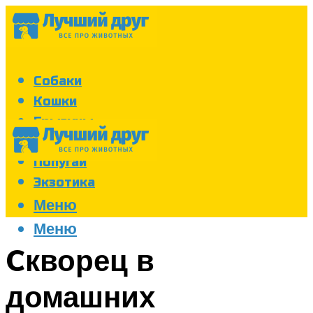
Собаки
Кошки
Грызуны
Аквариум
Попугаи
Экзотика
Меню
Меню
Cкворец в
домашних