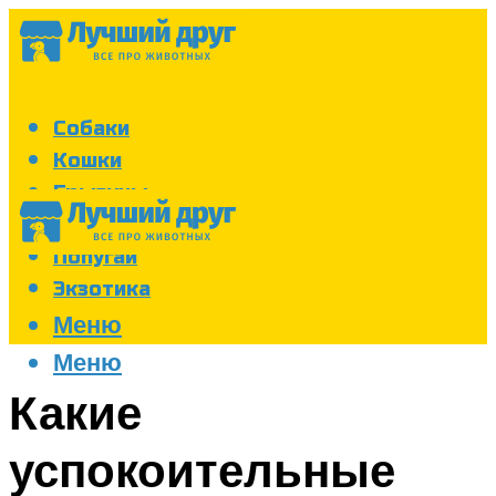
Собаки
Кошки
Грызуны
Аквариум
Попугаи
Экзотика
Меню
Меню
Какие
успокоительные