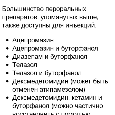
Большинство пероральных
препаратов, упомянутых выше,
также доступны для инъекций.
Ацепромазин
Ацепромазин и буторфанол
Диазепам и буторфанол
Телазол
Телазол и буторфанол
Дексмедетомидин (может быть
отменен атипамезолом)
Дексмедетомидин, кетамин и
буторфанол (можно частично
восстановить с помощью