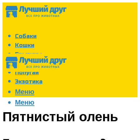
Собаки
Кошки
Грызуны
Аквариум
Попугаи
Экзотика
Меню
Меню
Пятнистый олень