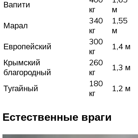
Вапити
кг
м
340
1,55
Марал
кг
м
300
Европейский
1,4 м
кг
Крымский
260
1,3 м
благородный
кг
180
Тугайный
1,2 м
кг
Естественные враги