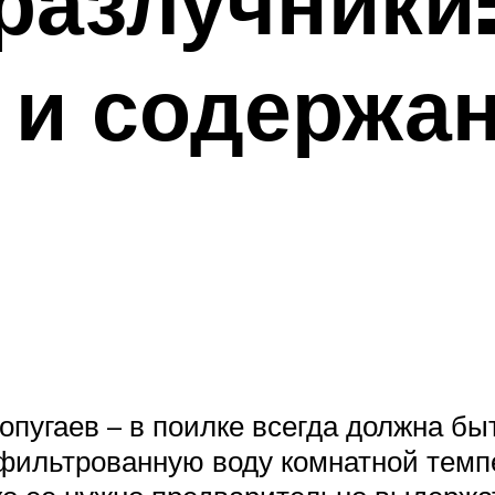
разлучники:
 и содержа
пугаев – в поилке всегда должна бы
фильтрованную воду комнатной темпе