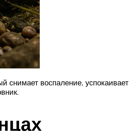
ый снимает воспаление, успокаивает
вник.
енцах