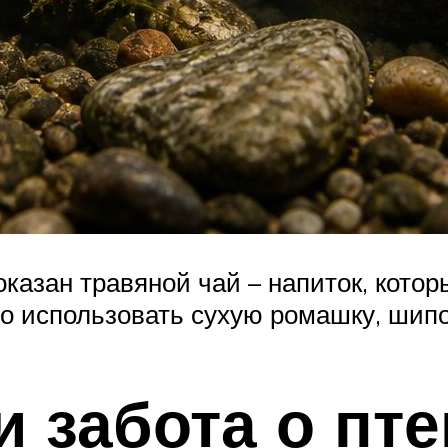
казан травяной чай – напиток, котор
о использовать сухую ромашку, шипо
и забота о пт