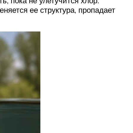
ь, пока не улетучится хлор.
еняется ее структура, пропадает