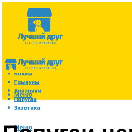
Собаки
Кошки
Грызуны
Аквариум
Меню
Попугаи
Экзотика
Меню