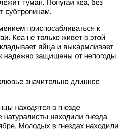
ежит туман. Попугаи кеа, без
т субтропикам.
умением приспосабливаться к
и. Кеа не только живет в этой
 откладывает яйца и выкармливает
ак надежно защищены от непогоды,
дклювье значительно длиннее
енцы находятся в гнезде
е натуралисты находили гнезда
оябре. Молодых в гнездах находили