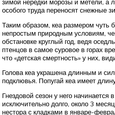
зимой нередки морозы и метели, а л
особого труда переносят снежные з
Таким образом, кеа размером чуть 
непростым природным условиям, чем 
обстановке круглый год, ведя оседл
птенцов в самое суровое в горах в
что «детская смертность» у них, вид
Голова кеа украшена длинным и сил
подклювья. Попугай кеа имеет длин
Гнездовой сезон у него начинается в
исключительно долго, около 3 меся
нестора с кладками в январе-феврале