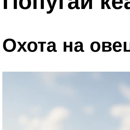
Попугай ке
Охота на ове