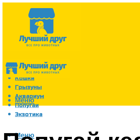
Собаки
Кошки
Грызуны
Аквариум
Меню
Попугаи
Экзотика
Меню