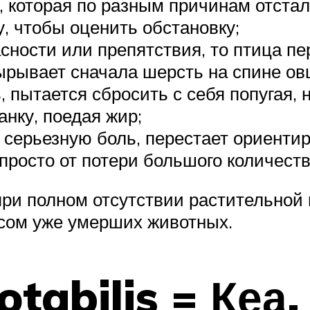
 которая по разным причинам отстала
у, чтобы оценить обстановку;
сности или препятствия, то птица п
ырывает сначала шерсть на спине овц
 пытается сбросить с себя попугая, 
нку, поедая жир;
серьезную боль, перестает ориентир
просто от потери большого количеств
 при полном отсутствии растительной
сом уже умерших животных.
otabilis = Кеа,