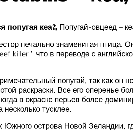
я попугая кеа?,
Попугай-овцеед – ке
 нестор печально знаменитая птица. 
f killer”, что в переводе с английск
римечательный попугай, так как он н
отой раскраски. Все его оперенье бо
ногда в окраске перьев более домини
 несколько тусклее.
х Южного острова Новой Зеландии, г