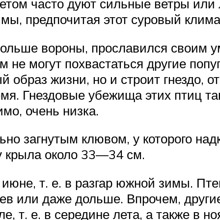
етом часто дуют сильные ветры или л
имы, предпочитая этот суровый клима
больше вороны, прославился своим 
не могут похвастаться другие попуга
ый образ жизни, но и строит гнездо,
ремя. Гнездовые убежища этих птиц т
имо, очень низка.
ьно загнутым клювом, у которого на
у крыла около 33—34 см.
 июне, т. е. в разгар южной зимы. Пт
цев или даже дольше. Впрочем, други
, т. е. в середине лета, а также в н