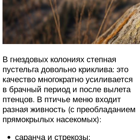
В гнездовых колониях степная
пустельга довольно криклива: это
качество многократно усиливается
в брачный период и после вылета
птенцов. В птичье меню входит
разная живность (с преобладанием
прямокрылых насекомых):
саранча и стрекозы;