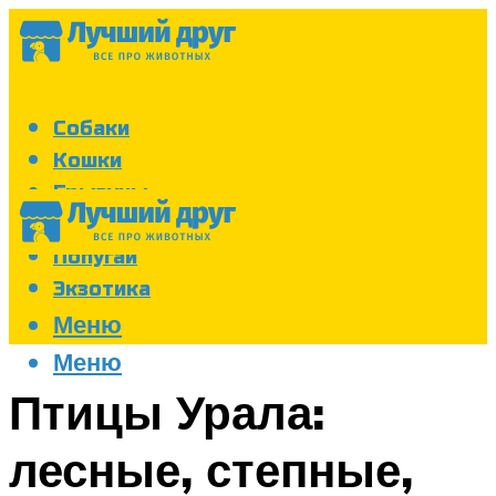
Собаки
Кошки
Грызуны
Аквариум
Попугаи
Экзотика
Меню
Меню
Птицы Урала:
лесные, степные,