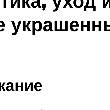
тика, уход 
е украшенн
жание